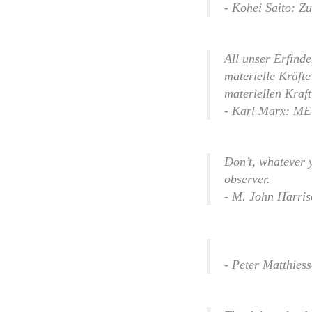
- Kohei Saito: Z
All unser Erfind
materielle Kräft
materiellen Kraf
- Karl Marx: M
Don’t, whatever y
observer.
- M. John Harris
- Peter Matthies