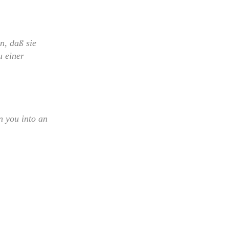
n, daß sie
u einer
n you into an