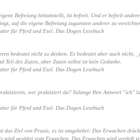
igene Befreiung hintanstellt, ist befreit. Und er befreit andere
ingt, auf die eigene Befreiung zugunsten anderer zu verzichte
tter für Pferd und Esel. Das Dogen Lesebuch
eren bedeutet nicht zu denken. Es bedeutet aber auch nicht, _
d Teil des Zazen, aber Zazen selbst ist kein Gedanke.
tter für Pferd und Esel. Das Dogen Lesebuch
aktizieren, wer praktiziert da? Solange Ihre Antwort "ich" lau
tter für Pferd und Esel. Das Dogen Lesebuch
ht das Ziel von Praxis, es ist umgekehrt: Das Erwachen drückt
is wird gestützt vom Erwachen. Das Erwachen wird vertieft vo