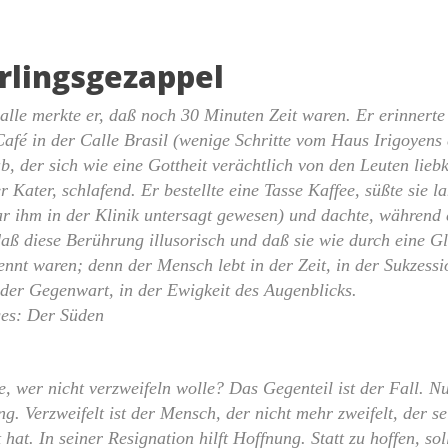
rlingsgezappel
lle merkte er, daß noch 30 Minuten Zeit waren. Er erinnerte s
afé in der Calle Brasil (wenige Schritte vom Haus Irigoyens 
b, der sich wie eine Gottheit verächtlich von den Leuten lieb
r Kater, schlafend. Er bestellte eine Tasse Kaffee, süßte sie l
r ihm in der Klinik untersagt gewesen) und dachte, während
 daß diese Berührung illusorisch und daß sie wie durch eine 
ennt waren; denn der Mensch lebt in der Zeit, in der Sukzessi
 der Gegenwart, in der Ewigkeit des Augenblicks.
ges: Der Süden
, wer nicht verzweifeln wolle? Das Gegenteil ist der Fall. Nu
g. Verzweifelt ist der Mensch, der nicht mehr zweifelt, der s
 hat. In seiner Resignation hilft Hoffnung. Statt zu hoffen, sol