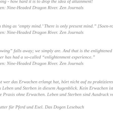
ing - how hard it is to drop the idea of attainment!
sen: Nine-Headed Dragon River. Zen Journals
 thing as ‘empty mind.’ There is only present mind.” [Soen-r
sen: Nine-Headed Dragon River. Zen Journals
owing” falls away; we simply are. And that is the enlightened
ner has had a so-called “enlightenment experience.”
sen: Nine-Headed Dragon River. Zen Journals
st wer das Erwachen erlangt hat, hört nicht auf zu praktiziere
ls Leben und Sterben in diesem Augenblick. Kein Erwachen is
ne Praxis ohne Erwachen. Leben und Sterben sind Ausdruck 
tter für Pferd und Esel. Das Dogen Lesebuch