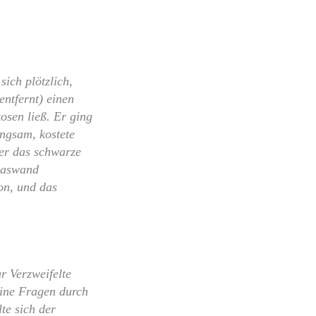
ich plötzlich,
entfernt) einen
kosen ließ. Er ging
angsam, kostete
 er das schwarze
Glaswand
on, und das
r Verzweifelte
eine Fragen durch
lte sich der