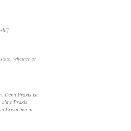
oshi]
 state, whether or
n. Denn Praxis ist
t ohne Praxis
von Erwachen im