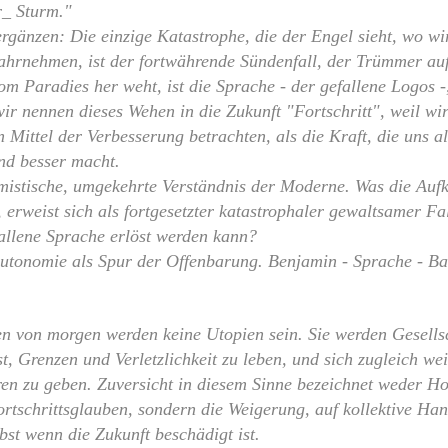
r_ Sturm."
rgänzen: Die einzige Katastrophe, die der Engel sieht, wo wi
hrnehmen, ist der fortwährende Sündenfall, der Trümmer au
om Paradies her weht, ist die Sprache - der gefallene Logos -
r nennen dieses Wehen in die Zukunft "Fortschritt", weil wi
n Mittel der Verbesserung betrachten, als die Kraft, die uns 
und besser macht.
imistische, umgekehrte Verständnis der Moderne. Was die Auf
, erweist sich als fortgesetzter katastrophaler gewaltsamer Fa
fallene Sprache erlöst werden kann?
utonomie als Spur der Offenbarung. Benjamin - Sprache - B
en von morgen werden keine Utopien sein. Sie werden Gesellsc
st, Grenzen und Verletzlichkeit zu leben, und sich zugleich wei
en zu geben. Zuversicht in diesem Sinne bezeichnet weder Ho
rtschrittsglauben, sondern die Weigerung, auf kollektive Han
lbst wenn die Zukunft beschädigt ist.