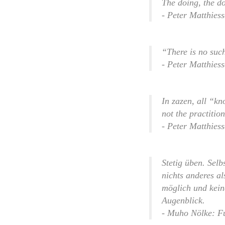
The doing, the do
- Peter Matthies
“There is no such
- Peter Matthies
In zazen, all “kn
not the practitio
- Peter Matthies
Stetig üben. Selb
nichts anderes a
möglich und kei
Augenblick.
- Muho Nölke: Fu