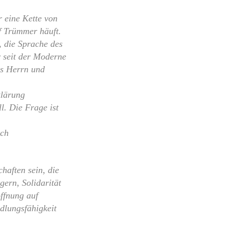
r eine Kette von
f Trümmer häuft.
, die Sprache des
r seit der Moderne
als Herrn und
klärung
ll. Die Frage ist
ach
haften sein, die
gern, Solidarität
ffnung auf
dlungsfähigkeit