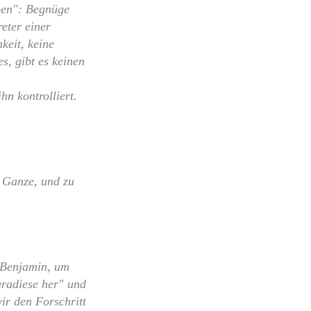
iben": Begnüge
eter einer
keit, keine
s, gibt es keinen
hn kontrolliert.
 Ganze, und zu
 Benjamin, um
aradiese her" und
wir den Forschritt