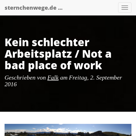
Skip
sternchenwege.de ...
Nav
to
main
content
Kein schlechter
Arbeitsplatz / Not a
bad place of work
Geschrieben von
Falk
am
Freitag, 2. September
2016