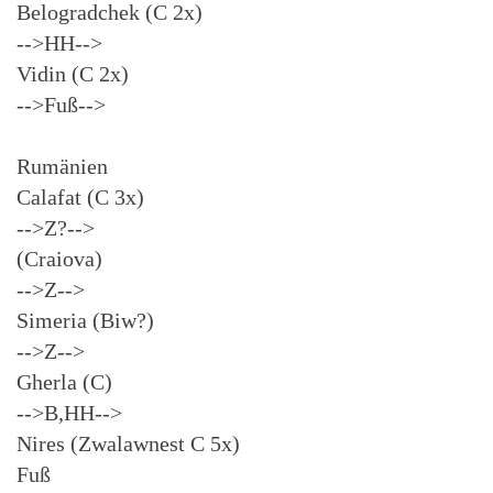
Belogradchek (C 2x)
-->HH-->
Vidin (C 2x)
-->Fuß-->
Rumänien
Calafat (C 3x)
-->Z?-->
(Craiova)
-->Z-->
Simeria (Biw?)
-->Z-->
Gherla (C)
-->B,HH-->
Nires (Zwalawnest C 5x)
Fuß