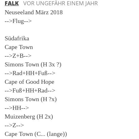
FALK
VOR UNGEFÄHR EINEM JAHR
Neuseeland März 2018
-->Flug-->
Südafrika
Cape Town
-->Z+B-->
Simons Town (H 3x ?)
-->Rad+HH+Fuß-->
Cape of Good Hope
-->Fuß+HH+Rad-->
Simons Town (H ?x)
-->HH-->
Muizenberg (H 2x)
-->Z-->
Cape Town (C... (lange))