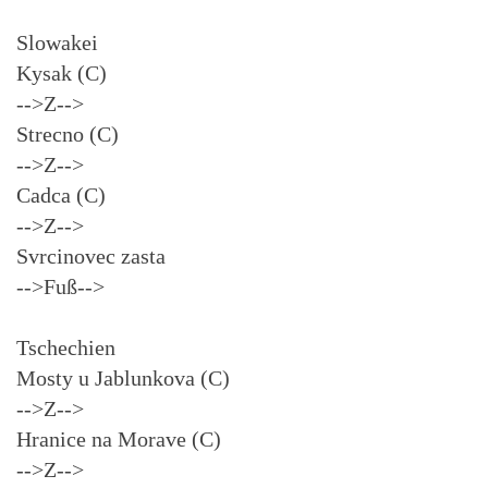
Slowakei
Kysak (C)
-->Z-->
Strecno (C)
-->Z-->
Cadca (C)
-->Z-->
Svrcinovec zasta
-->Fuß-->
Tschechien
Mosty u Jablunkova (C)
-->Z-->
Hranice na Morave (C)
-->Z-->