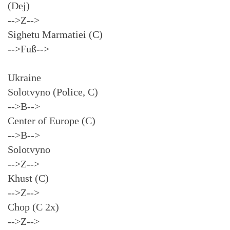
(Dej)
-->Z-->
Sighetu Marmatiei (C)
-->Fuß-->
Ukraine
Solotvyno (Police, C)
-->B-->
Center of Europe (C)
-->B-->
Solotvyno
-->Z-->
Khust (C)
-->Z-->
Chop (C 2x)
-->Z-->