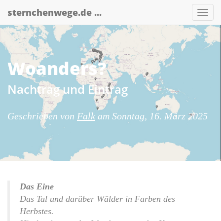
Skip
sternchenwege.de ...
Nav
to
main
content
Woanders?
Nachtrag und Eintrag
Geschrieben von
Falk
am
Sonntag, 16. März 2025
Das Eine
Das Tal und darüber Wälder in Farben des
Herbstes.