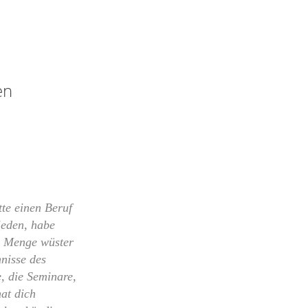
en
te einen Beruf
ieden, habe
ne Menge wüster
nisse des
e, die Seminare,
at dich