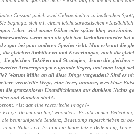
ch nicht mehr ganz die nette Person bin, für die ich mich ein
 boten Cossont gleich zwei Gelegenheiten zu beißendem Spott,
Sie begnügte sich mit einem leicht sarkastischen »Tatsächlic
ngen Leben wird einem früher oder später klar, wie sinnlos
, insbesondere wenn man die gleichen Verhaltensmuster bei 
d sogar bei ganz anderen Spezies sieht. Man erkennt die g
 die gleichen Ambitionen und Erwartungen, auch die glei
die gleichen Taktiken und Strategien, denen die gleichen 
swerten Anstrengungen zugrunde liegen, und man fragt sich
lle? Warum Mühe an all diese Dinge vergeuden? Sind es nic
tern verurteilte Wege, eine leere, unnütze, zwecklose Exist
n die grenzenlosen Unendlichkeiten aus dunklem Nichts geq
ialen und Banalen sind?«
sont. »Ist das eine rhetorische Frage?«
ige Frage. Bedeutung liegt woanders. Es gibt immer Bedeutung
e die beunruhigende Tendenz, Bedeutung zugeschrieben zu b
n in der Nähe sind. Es gibt nur keine letzte Bedeutung, keine 