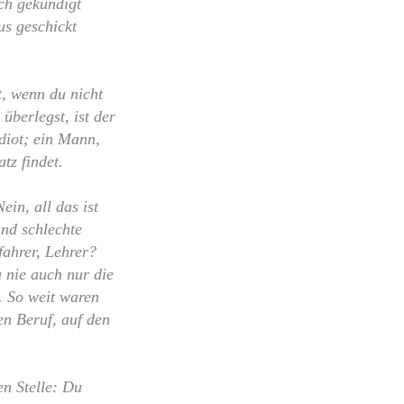
ch gekündigt
us geschickt
t, wenn du nicht
überlegst, ist der
diot; ein Mann,
tz findet.
in, all das ist
und schlechte
fahrer, Lehrer?
 nie auch nur die
. So weit waren
en Beruf, auf den
n Stelle: Du