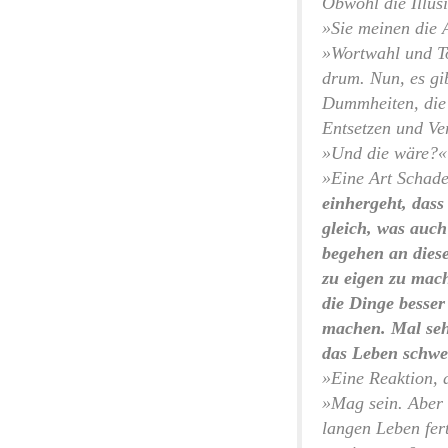
Obwohl die Illusi
»Sie meinen die
»Wortwahl und Ton
drum. Nun, es gi
Dummheiten, die 
Entsetzen und Ve
»Und die wäre?«
»Eine Art Schad
einhergeht, das
gleich, was auch
begehen an diese
zu eigen zu mach
die Dinge besser
machen. Mal sehe
das Leben schwe
»Eine Reaktion, d
»Mag sein. Aber i
langen Leben fer