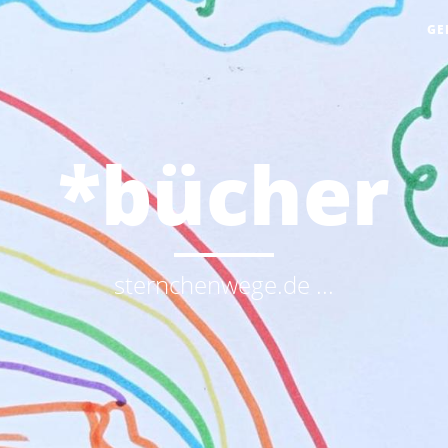
GE
*bücher
sternchenwege.de ...