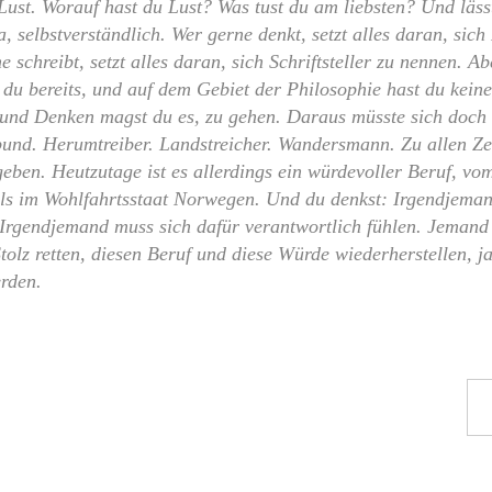
Lust. Worauf hast du Lust? Was tust du am liebsten? Und läss
 selbstverständlich. Wer gerne denkt, setzt alles daran, sich
 schreibt, setzt alles daran, sich Schriftsteller zu nennen. Ab
st du bereits, und auf dem Gebiet der Philosophie hast du kein
und Denken magst du es, zu gehen. Daraus müsste sich doch
bund. Herumtreiber. Landstreicher. Wandersmann. Zu allen Zei
eben. Heutzutage ist es allerdings ein würdevoller Beruf, vo
lls im Wohlfahrtsstaat Norwegen. Und du denkst: Irgendjema
Irgendjemand muss sich dafür verantwortlich fühlen. Jemand
Stolz retten, diesen Beruf und diese Würde wiederherstellen, ja
rden.