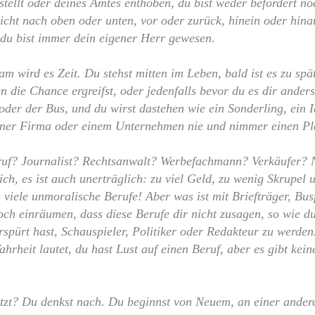
tellt oder deines Amtes enthoben, du bist weder befördert no
icht nach oben oder unten, vor oder zurück, hinein oder hina
du bist immer dein eigener Herr gewesen.
m wird es Zeit. Du stehst mitten im Leben, bald ist es zu spä
 die Chance ergreifst, oder jedenfalls bevor du es dir anders 
oder der Bus, und du wirst dastehen wie ein Sonderling, ein I
iner Firma oder einem Unternehmen nie und nimmer einen Pla
uf? Journalist? Rechtsanwalt? Werbefachmann? Verkäufer? Ne
ch, es ist auch unerträglich: zu viel Geld, zu wenig Skrupel 
 viele unmoralische Berufe! Aber was ist mit Briefträger, Bus
och einräumen, dass diese Berufe dir nicht zusagen, so wie du
rspürt hast, Schauspieler, Politiker oder Redakteur zu werden
hrheit lautet, du hast Lust auf einen Beruf, aber es gibt kein
tzt? Du denkst nach. Du beginnst von Neuem, an einer andere