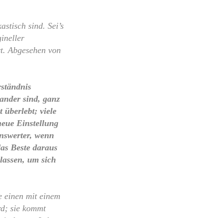
stisch sind. Sei’s
ineller
rt. Abgesehen von
rständnis
ander sind, ganz
 überlebt; viele
neue Einstellung
enswerter, wenn
das Beste daraus
lassen, um sich
ie einen mit einem
rd; sie kommt