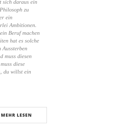
t sich daraus ein
 Philosoph zu
er ein
erlei Ambitionen.
 ein Beruf machen
ten hat es solche
m Aussterben
nd muss diesen
 muss diese
, du willst ein
MEHR LESEN