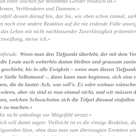
on einer solchen für bestimmte Geister tröstlich ist.«
 Armen, Verblendeten und Dummen.«
fall deuten darauf hin, das Sie, wie eben schon einmal, sarka
bt noch eine andere Reaktion auf die nie endende Fülle unorig
das Leben mit nicht nachlassender Zuverlässigkeit präsentie
rzweiflung, meine ich.«
enfreude.
Wenn man den Tiefpunkt überlebt, der mit dem Ve
s die Leute auch weiterhin dumm bleiben und grausam zuein
 geschieht, bis in alle Ewigkeit – wenn man diesen Tiefpunkt
r Stelle Selbstmord –, dann kann man beginnen, sich eine 
en, die da lautet: Ach, was soll’s. Es wäre weitaus wünsch
 wären, aber sie sind es nun einmal nicht, und wir müssen 
n, welchen Schwachsinn sich die Tölpel diesmal einfallen 
r zu machen.«
ie nicht unbedingt vor Mitgefühl strotzt.«
ch will damit sagen: Vielleicht ist es die einzige Reaktion, d
tigwerden lässt, ohne dass man zum überzeugten Eremiten wi