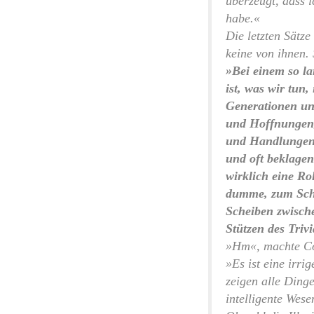
überzeugt, dass i
habe.«
Die letzten Sätze
keine von ihnen. 
»Bei einem so la
ist, was wir tun
Generationen un
und Hoffnungen,
und Handlungen, 
und oft beklagen
wirklich eine Ro
dumme, zum Schei
Scheiben zwische
Stützen des Triv
»Hm«, machte Cos
»Es ist eine irr
zeigen alle Ding
intelligente Wese