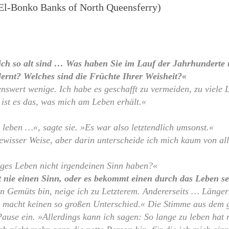
 El-Bonko Banks of North Queensferry)
ich so alt sind … Was haben Sie im Lauf der Jahrhunderte
ernt? Welches sind die Früchte Ihrer Weisheit?«
nswert wenige. Ich habe es geschafft zu vermeiden, zu viele 
t ist es das, was mich am Leben erhält.«
 leben …«, sagte sie. »Es war also letztendlich umsonst.«
ewisser Weise, aber darin unterscheide ich mich kaum von al
anges Leben nicht irgendeinen Sinn haben?«
 nie einen Sinn, oder es bekommt einen durch das Leben sel
en Gemüts bin, neige ich zu Letzterem. Andererseits … Länger
, macht keinen so großen Unterschied.« Die Stimme aus dem 
 Pause ein. »Allerdings kann ich sagen: So lange zu leben hat