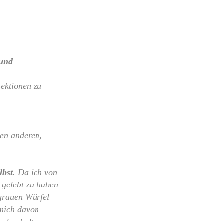
 und
Lektionen zu
len anderen,
bst.
Da ich von
 gelebt zu haben
grauen Würfel
 mich davon