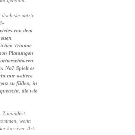
mal gehalten
 doch sie nutzte
h?«
 vieles von dem
neuen
leichen Träume
chen Planungen
vorhersehbaren
: Na? Spielt es
ht nur weitere
enz zu füllen, in
uetscht, die wie
. Zumindest
ekommen, wenn
der kursiven Art.